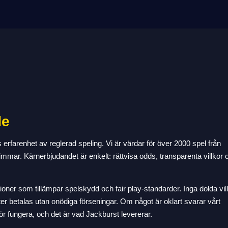
de
 erfarenhet av reglerad speling. Vi är värdar för över 2000 spel från
mar. Kärnerbjudandet är enkelt: rättvisa odds, transparenta villkor 
ioner som tillämpar spelskydd och fair play-standarder. Inga dolda vill
ster betalas utan onödiga förseningar. Om något är oklart svarar vårt
ör fungera, och det är vad Jackburst levererar.