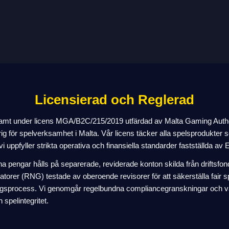
Licensierad och Reglerad
amt under licens MGA/B2C/215/2019 utfärdad av Malta Gaming Auth
ig för spelverksamhet i Malta. Vår licens täcker alla spelsprodukter
 vi uppfyller strikta operativa och finansiella standarder fastställda av
na pengar hålls på separerade, reviderade konton skilda från driftsfon
atorer (RNG) testade av oberoende revisorer för att säkerställa fair s
sningsprocess. Vi genomgår regelbundna compliancegranskningar och 
 spelintegritet.