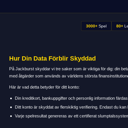
3000+
Spel
80+
Le
Hur Din Data Förblir Skyddad
På Jackburst skyddar vi tre saker som är viktiga för dig: din bet
med åtgärder som används av världens största finansinstitutione
Här är vad detta betyder för ditt konto:
Din kreditkort, bankuppgifter och personlig information färd
Ditt konto är skyddat av flerskiktig verifiering. Endast du kan
Varje spelresultat genereras av ett certifierat slumptalssyste