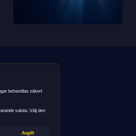
ingar behandlas säkert
arande valuta. Välj den
Avgift