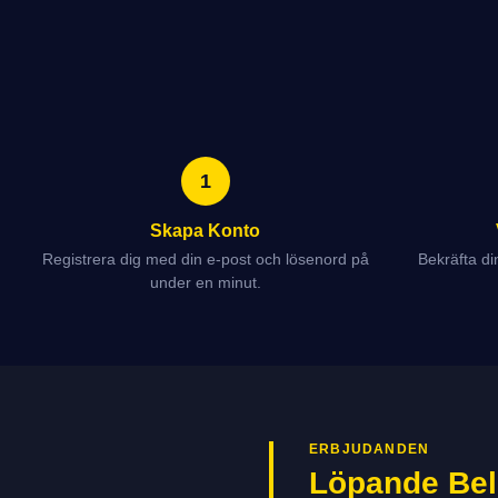
1
Skapa Konto
Registrera dig med din e-post och lösenord på
Bekräfta d
under en minut.
ERBJUDANDEN
Löpande Bel