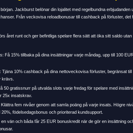
örjan. Jackburst belönar din lojalitet med regelbundna erbjudanden ut
chanser. Från veckovisa reloadbonusar till cashback på förluster, det 
 året runt och ger befintliga spelare flera sätt att öka sitt saldo utan a
 Få 15% tillbaka på dina insättningar varje måndag, upp till 100 EUR
 Tjäna 10% cashback på dina nettoveckovisa förluster, begränsat till
v krävs.
å 50 gratissnurr på utvalda slots varje fredag för spelare med insätt
r 25x insatskrav.
 Klättra fem nivåer genom att samla poäng på varje insats. Högre niv
ll 20%, födelsedagsbonus och prioriterad kundsupport.
n en vän och båda får 25 EUR bonuskredit när de gör en insättning oc
onusar.