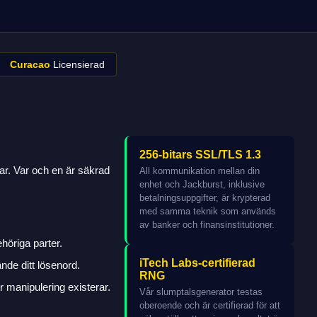
Curacao
Licensierad
256-bitars SSL/TLS 1.3
lar. Var och en är säkrad
All kommunikation mellan din
enhet och Jackburst, inklusive
betalningsuppgifter, är krypterad
med samma teknik som används
av banker och finansinstitutioner.
höriga parter.
iTech Labs-certifierad
ände ditt lösenord.
RNG
r manipulering existerar.
Vår slumptalsgenerator testas
oberoende och är certifierad för att