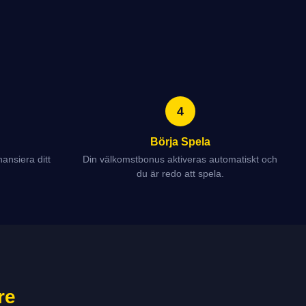
4
Börja Spela
nansiera ditt
Din välkomstbonus aktiveras automatiskt och
du är redo att spela.
re