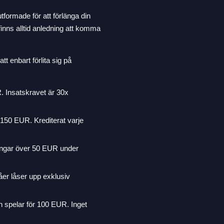
formade för att förlänga din
finns alltid anledning att komma
tt enbart förlita sig på
. Insatskravet är 30x
 150 EUR. Krediterat varje
ningar över 50 EUR under
åer låser upp exklusiv
h spelar för 100 EUR. Inget