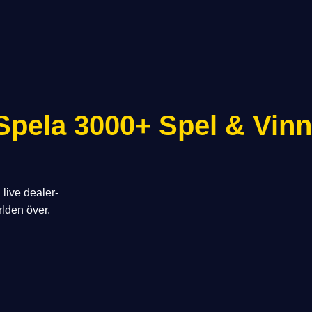
Spela 3000+ Spel & Vinn
 live dealer-
rlden över.