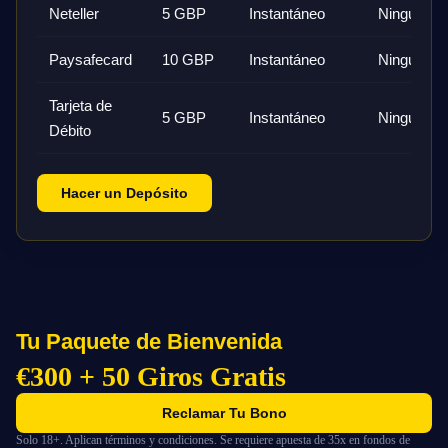
Neteller
5 GBP
Instantáneo
Ninguna
Paysafecard
10 GBP
Instantáneo
Ninguna
Tarjeta de
5 GBP
Instantáneo
Ninguna
Débito
Hacer un Depósito
Tu Paquete de Bienvenida
€300 + 50 Giros Gratis
Reclamar Tu Bono
Solo 18+. Aplican términos y condiciones. Se requiere apuesta de 35x en fondos de