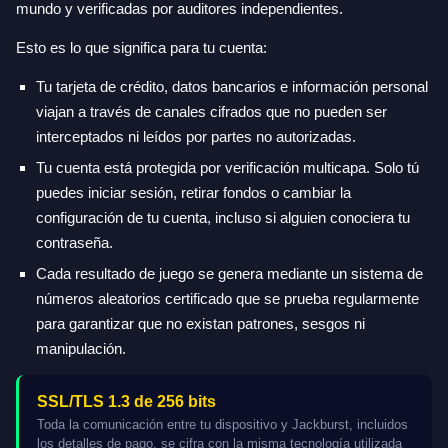
mundo y verificadas por auditores independientes.
Esto es lo que significa para tu cuenta:
Tu tarjeta de crédito, datos bancarios e información personal
viajan a través de canales cifrados que no pueden ser
interceptados ni leídos por partes no autorizadas.
Tu cuenta está protegida por verificación multicapa. Solo tú
puedes iniciar sesión, retirar fondos o cambiar la
configuración de tu cuenta, incluso si alguien conociera tu
contraseña.
Cada resultado de juego se genera mediante un sistema de
números aleatorios certificado que se prueba regularmente
para garantizar que no existan patrones, sesgos ni
manipulación.
SSL/TLS 1.3 de 256 bits
Toda la comunicación entre tu dispositivo y Jackburst, incluidos
los detalles de pago, se cifra con la misma tecnología utilizada