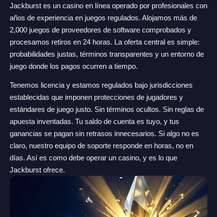
Jackburst es un casino en línea operado por profesionales con
años de experiencia en juegos regulados. Alojamos más de
2,000 juegos de proveedores de software comprobados y
procesamos retiros en 24 horas. La oferta central es simple:
probabilidades justas, términos transparentes y un entorno de
juego donde los pagos ocurren a tiempo.
Tenemos licencia y estamos regulados bajo jurisdicciones
establecidas que imponen protecciones de jugadores y
estándares de juego justo. Sin términos ocultos. Sin reglas de
apuesta inventadas. Tu saldo de cuenta es tuyo, y tus
ganancias se pagan sin retrasos innecesarios. Si algo no es
claro, nuestro equipo de soporte responde en horas, no en
días. Así es como debe operar un casino, y es lo que
Jackburst ofrece.