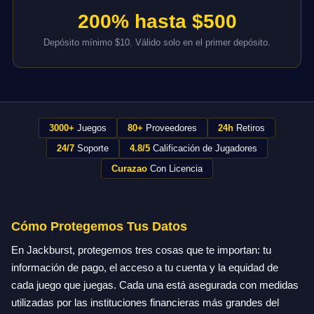
200% hasta $500
Depósito mínimo $10. Válido solo en el primer depósito.
3000+
Juegos
80+
Proveedores
24h
Retiros
24/7
Soporte
4.8/5
Calificación de Jugadores
Curazao
Con Licencia
Cómo Protegemos Tus Datos
En Jackburst, protegemos tres cosas que te importan: tu
información de pago, el acceso a tu cuenta y la equidad de
cada juego que juegas. Cada una está asegurada con medidas
utilizadas por las instituciones financieras más grandes del