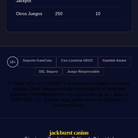
Jackpot
Otros Juegos
250
10
Soporte GamCare
Con Licencia UKGC
Gamble Aware
18+
SSL Seguro
Juego Responsable
El juego debe ser divertido. Si te preocupa tu juego o necesitas
soporte, GamCare proporciona asesoramiento y consejería
gratuitos y confidenciales en www.gamcare.org.uk o llama al
0808 8020 133. Siempre juega dentro de tus posibilidades y
establece límites.
jackburst casino