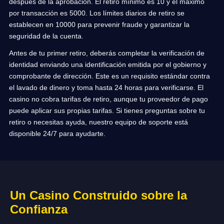
después de la aprobación. El retiro mínimo es 10 y el máximo
por transacción es 5000. Los límites diarios de retiro se
establecen en 10000 para prevenir fraude y garantizar la
seguridad de la cuenta.
Antes de tu primer retiro, deberás completar la verificación de
identidad enviando una identificación emitida por el gobierno y
comprobante de dirección. Este es un requisito estándar contra
el lavado de dinero y toma hasta 24 horas para verificarse. El
casino no cobra tarifas de retiro, aunque tu proveedor de pago
puede aplicar sus propias tarifas. Si tienes preguntas sobre tu
retiro o necesitas ayuda, nuestro equipo de soporte está
disponible 24/7 para ayudarte.
Un Casino Construido sobre la
Confianza