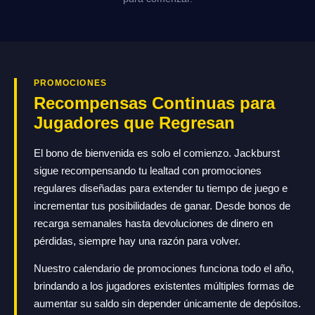
PROMOCIONES
Recompensas Continuas para
Jugadores que Regresan
El bono de bienvenida es solo el comienzo. Jackburst
sigue recompensando tu lealtad con promociones
regulares diseñadas para extender tu tiempo de juego e
incrementar tus posibilidades de ganar. Desde bonos de
recarga semanales hasta devoluciones de dinero en
pérdidas, siempre hay una razón para volver.
Nuestro calendario de promociones funciona todo el año,
brindando a los jugadores existentes múltiples formas de
aumentar su saldo sin depender únicamente de depósitos.