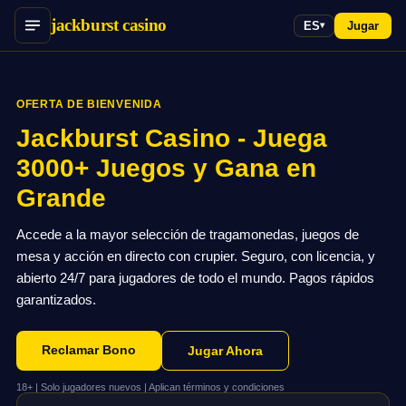
jackburst casino
ES
Jugar
▾
OFERTA DE BIENVENIDA
Jackburst Casino - Juega
3000+ Juegos y Gana en
Grande
Accede a la mayor selección de tragamonedas, juegos de
mesa y acción en directo con crupier. Seguro, con licencia, y
abierto 24/7 para jugadores de todo el mundo. Pagos rápidos
garantizados.
Reclamar Bono
Jugar Ahora
18+ | Solo jugadores nuevos | Aplican términos y condiciones