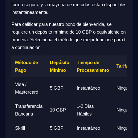
forma segura, y la mayoría de métodos están disponibles
instantáneamente.
Para calificar para nuestro bono de bienvenida, se
requiere un depósito mínimo de 10 GBP o equivalente en
moneda. Selecciona el método que mejor funcione para ti
a continuación.
Método de
Depósito
Tiempo de
Tarifa
Pago
Mínimo
Procesamiento
Visa /
5 GBP
Instantáneo
Ninguna
Mastercard
Transferencia
1-2 Días
10 GBP
Ninguna
Bancaria
Hábiles
Skrill
5 GBP
Instantáneo
Ninguna