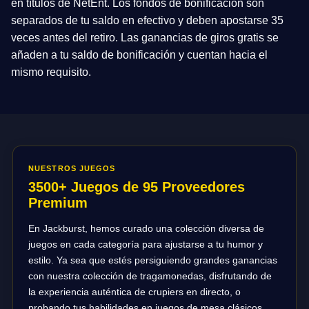
en títulos de NetEnt. Los fondos de bonificación son
separados de tu saldo en efectivo y deben apostarse 35
veces antes del retiro. Las ganancias de giros gratis se
añaden a tu saldo de bonificación y cuentan hacia el
mismo requisito.
NUESTROS JUEGOS
3500+ Juegos de 95 Proveedores
Premium
En Jackburst, hemos curado una colección diversa de
juegos en cada categoría para ajustarse a tu humor y
estilo. Ya sea que estés persiguiendo grandes ganancias
con nuestra colección de tragamonedas, disfrutando de
la experiencia auténtica de crupiers en directo, o
probando tus habilidades en juegos de mesa clásicos,