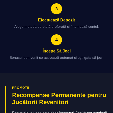
3
Efectuează Depozit
Alege metoda de plată preferată și finanțează contul.
4
Începe Să Joci
Bonusul bun venit se activează automat și ești gata să joci.
PROMOȚII
Recompense Permanente pentru
Jucătorii Revenitori
Bonusul bun venit este doar începutul. Jackburst continuă