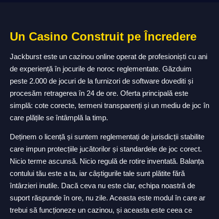
Un Casino Construit pe Încredere
Jackburst este un cazinou online operat de profesioniști cu ani
de experiență în jocurile de noroc reglementate. Găzduim
peste 2.000 de jocuri de la furnizori de software dovediti și
procesăm retragerea în 24 de ore. Oferta principală este
simplă: cote corecte, termeni transparenți și un mediu de joc în
care plățile se întâmplă la timp.
Deținem o licență și suntem reglementați de jurisdicții stabilite
care impun protecțiile jucătorilor și standardele de joc corect.
Nicio terme ascunsă. Nicio regulă de rotire inventată. Balanța
contului tău este a ta, iar câștigurile tale sunt plătite fără
întârzieri inutile. Dacă ceva nu este clar, echipa noastră de
suport răspunde în ore, nu zile. Aceasta este modul în care ar
trebui să funcționeze un cazinou, și aceasta este ceea ce