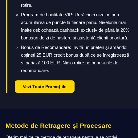
rotire.
Program de Loialitate VIP: Urcă cinci niveluri prin
acumularea de puncte la fiecare pariu. Nivelurile mai
înalte deblochează cashback exclusiv de până la 20%,
bonusuri de zi de naștere și asistență clienți prioritară.
Bonus de Recomandare: Invită un prieten și amândoi
obțineți 25 EUR credit bonus după ce se înregistrează
și pariază 100 EUR. Nicio rotire pe bonusurile de
recomandare.
Vezi Toate Promoțiile
Metode de Retragere și Procesare
Oferim mai multe metode de retragere pentru a se potrivi