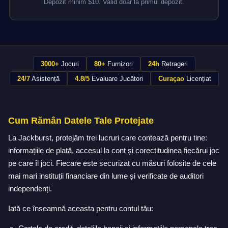
Depozit minim $10. Valid doar la primul depozit.
3000+
Jocuri
80+
Furnizori
24h
Retrageri
24/7
Asistență
4.8/5
Evaluare Jucători
Curaçao
Licențiat
Cum Rămân Datele Tale Protejate
La Jackburst, protejăm trei lucruri care contează pentru tine:
informațiile de plată, accesul la cont și corectitudinea fiecărui joc
pe care îl joci. Fiecare este securizat cu măsuri folosite de cele
mai mari instituții financiare din lume și verificate de auditori
independenți.
Iată ce înseamnă aceasta pentru contul tău: