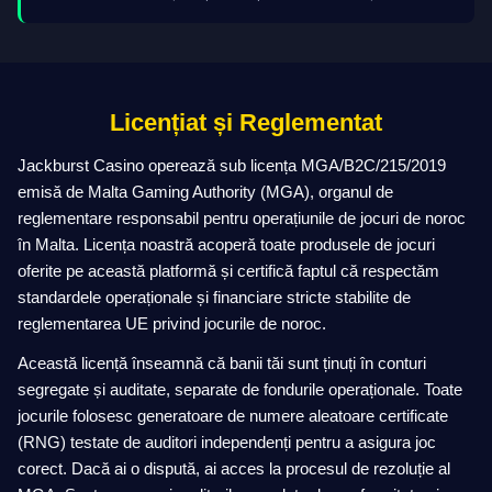
Licențiat și Reglementat
Jackburst Casino operează sub licența MGA/B2C/215/2019
emisă de Malta Gaming Authority (MGA), organul de
reglementare responsabil pentru operațiunile de jocuri de noroc
în Malta. Licența noastră acoperă toate produsele de jocuri
oferite pe această platformă și certifică faptul că respectăm
standardele operaționale și financiare stricte stabilite de
reglementarea UE privind jocurile de noroc.
Această licență înseamnă că banii tăi sunt ținuți în conturi
segregate și auditate, separate de fondurile operaționale. Toate
jocurile folosesc generatoare de numere aleatoare certificate
(RNG) testate de auditori independenți pentru a asigura joc
corect. Dacă ai o dispută, ai acces la procesul de rezoluție al