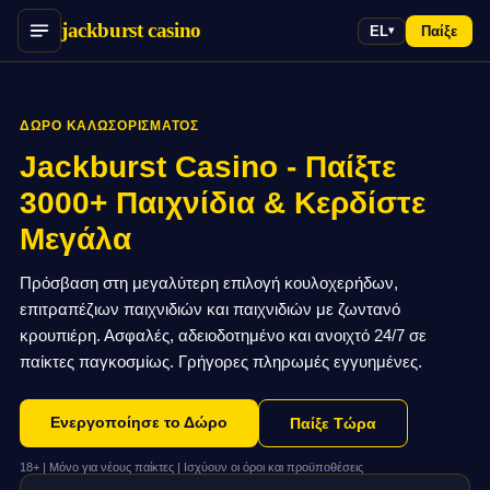
jackburst casino
EL
Παίξε
▾
ΔΏΡΟ ΚΑΛΩΣΟΡΊΣΜΑΤΟΣ
Jackburst Casino - Παίξτε
3000+ Παιχνίδια & Κερδίστε
Μεγάλα
Πρόσβαση στη μεγαλύτερη επιλογή κουλοχερήδων,
επιτραπέζιων παιχνιδιών και παιχνιδιών με ζωντανό
κρουπιέρη. Ασφαλές, αδειοδοτημένο και ανοιχτό 24/7 σε
παίκτες παγκοσμίως. Γρήγορες πληρωμές εγγυημένες.
Ενεργοποίησε το Δώρο
Παίξε Τώρα
18+ | Μόνο για νέους παίκτες | Ισχύουν οι όροι και προϋποθέσεις