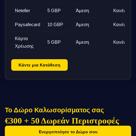
Neteller
5 GBP
Άμεση
Κανένα
Paysafecard
10 GBP
Άμεση
Κανένα
Κάρτα
5 GBP
Άμεση
Κανένα
Χρέωσης
Κάντε μια Κατάθεση
Το Δώρο Καλωσορίσματος σας
€300 + 50 Δωρεάν Περιστροφές
Ενεργοποίησε το Δώρο σου