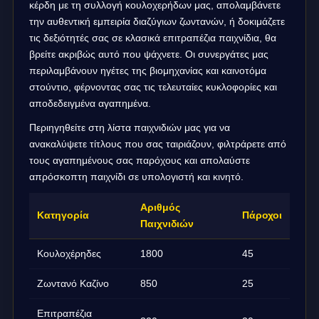
κέρδη με τη συλλογή κουλοχερήδων μας, απολαμβάνετε
την αυθεντική εμπειρία διαζύγιων ζωντανών, ή δοκιμάζετε
τις δεξιότητές σας σε κλασικά επιτραπέζια παιχνίδια, θα
βρείτε ακριβώς αυτό που ψάχνετε. Οι συνεργάτες μας
περιλαμβάνουν ηγέτες της βιομηχανίας και καινοτόμα
στούντιο, φέρνοντας σας τις τελευταίες κυκλοφορίες και
αποδεδειγμένα αγαπημένα.
Περιηγηθείτε στη λίστα παιχνιδιών μας για να
ανακαλύψετε τίτλους που σας ταιριάζουν, φιλτράρετε από
τους αγαπημένους σας παρόχους και απολαύστε
απρόσκοπτη παιχνίδι σε υπολογιστή και κινητό.
Αριθμός
Κατηγορία
Πάροχοι
Παιχνιδιών
Κουλοχέρηδες
1800
45
Ζωντανό Καζίνο
850
25
Επιτραπέζια