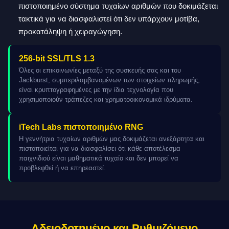
πιστοποιημένο σύστημα τυχαίων αριθμών που δοκιμάζεται
τακτικά για να διασφαλιστεί ότι δεν υπάρχουν μοτίβα,
προκατάληψη ή χειραγώγηση.
256-bit SSL/TLS 1.3
Όλες οι επικοινωνίες μεταξύ της συσκευής σας και του
Jackburst, συμπεριλαμβανομένων των στοιχείων πληρωμής,
είναι κρυπτογραφημένες με την ίδια τεχνολογία που
χρησιμοποιούν τράπεζες και χρηματοοικονομικά ιδρύματα.
iTech Labs πιστοποιημένο RNG
Η γεννήτρια τυχαίων αριθμών μας δοκιμάζεται ανεξάρτητα και
πιστοποιείται για να διασφαλίσει ότι κάθε αποτέλεσμα
παιχνιδιού είναι μαθηματικά τυχαίο και δεν μπορεί να
προβλεφθεί ή να επηρεαστεί.
Αδειοδοτημένο και Ρυθμιζόμενο