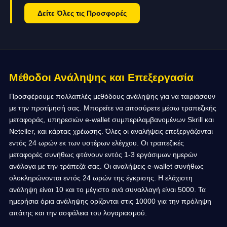
Δείτε Όλες τις Προσφορές
Μέθοδοι Ανάληψης και Επεξεργασία
Προσφέρουμε πολλαπλές μεθόδους ανάληψης για να ταιριάσουν
με την προτίμησή σας. Μπορείτε να αποσύρετε μέσω τραπεζικής
μεταφοράς, υπηρεσιών e-wallet συμπεριλαμβανομένων Skrill και
Neteller, και κάρτας χρέωσης. Όλες οι αναλήψεις επεξεργάζονται
εντός 24 ωρών εκ των υστέρων ελέγχου. Οι τραπεζικές
μεταφορές συνήθως φτάνουν εντός 1-3 εργάσιμων ημερών
ανάλογα με την τράπεζά σας. Οι αναλήψεις e-wallet συνήθως
ολοκληρώνονται εντός 24 ωρών της έγκρισης. Η ελάχιστη
ανάληψη είναι 10 και το μέγιστο ανά συναλλαγή είναι 5000. Τα
ημερήσια όρια ανάληψης ορίζονται στις 10000 για την πρόληψη
απάτης και την ασφάλεια του λογαριασμού.