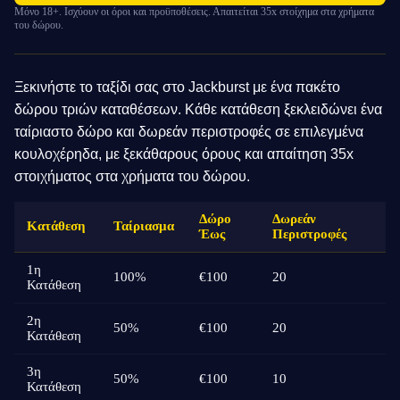
Μόνο 18+. Ισχύουν οι όροι και προϋποθέσεις. Απαιτείται 35x στοίχημα στα χρήματα
του δώρου.
Ξεκινήστε το ταξίδι σας στο Jackburst με ένα πακέτο
δώρου τριών καταθέσεων. Κάθε κατάθεση ξεκλειδώνει ένα
ταίριαστο δώρο και δωρεάν περιστροφές σε επιλεγμένα
κουλοχέρηδα, με ξεκάθαρους όρους και απαίτηση 35x
στοιχήματος στα χρήματα του δώρου.
Δώρο
Δωρεάν
Κατάθεση
Ταίριασμα
Έως
Περιστροφές
1η
100%
€100
20
Κατάθεση
2η
50%
€100
20
Κατάθεση
3η
50%
€100
10
Κατάθεση